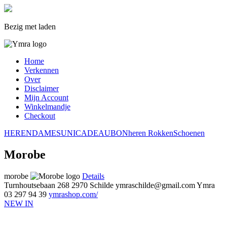
Bezig met laden
Home
Verkennen
Over
Disclaimer
Mijn Account
Winkelmandje
Checkout
HEREN
DAMES
UNI
CADEAUBON
heren
Rokken
Schoenen
Morobe
morobe
Details
Turnhoutsebaan 268
2970 Schilde
ymraschilde@gmail.com
Ymra
03 297 94 39
ymrashop.com/
NEW IN