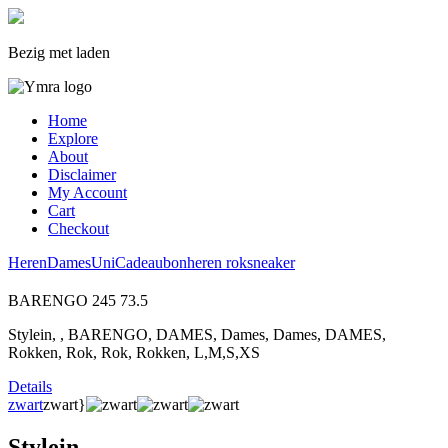
Bezig met laden
Home
Explore
About
Disclaimer
My Account
Cart
Checkout
Heren
Dames
Uni
Cadeaubon
heren
rok
sneaker
BARENGO
245
73.5
Stylein, , BARENGO, DAMES, Dames, Dames, DAMES,
Rokken, Rok, Rok, Rokken, L,M,S,XS
Details
zwart
zwart}
Stylein