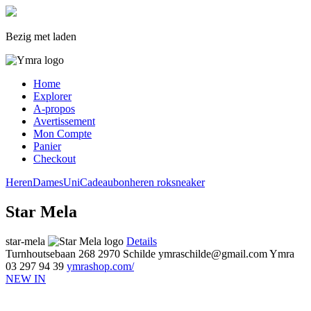
Bezig met laden
Home
Explorer
A-propos
Avertissement
Mon Compte
Panier
Checkout
Heren
Dames
Uni
Cadeaubon
heren
rok
sneaker
Star Mela
star-mela
Details
Turnhoutsebaan 268
2970 Schilde
ymraschilde@gmail.com
Ymra
03 297 94 39
ymrashop.com/
NEW IN